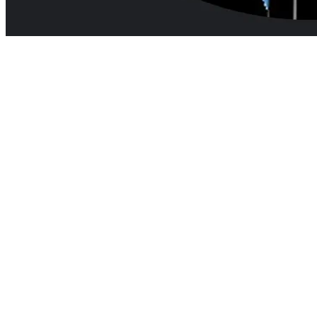
QuantumSpace234