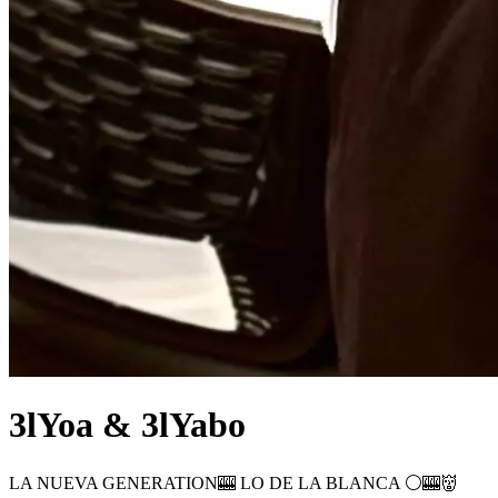
3lYoa & 3lYabo
LA NUEVA GENERATION🎰 LO DE LA BLANCA ⚪️🎰👹